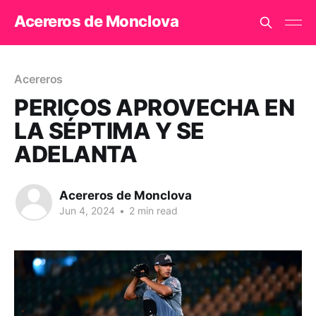
Acereros de Monclova
Acereros
PERICOS APROVECHA EN
LA SÉPTIMA Y SE
ADELANTA
Acereros de Monclova
Jun 4, 2024
•
2 min read