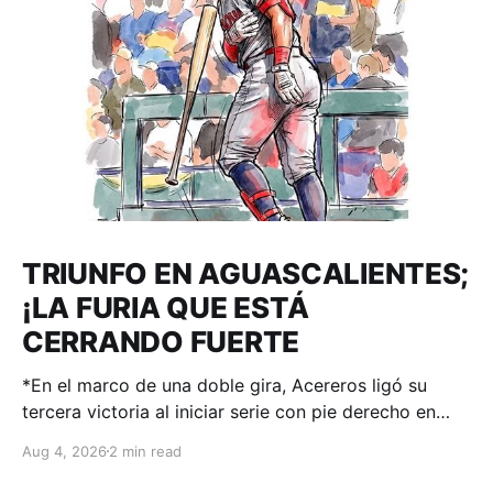
TRIUNFO EN AGUASCALIENTES;
¡LA FURIA QUE ESTÁ
CERRANDO FUERTE
*En el marco de una doble gira, Acereros ligó su
tercera victoria al iniciar serie con pie derecho en
casa de Rieleros. Aguascalientes, Ags. – 04 de
Aug 4, 2026
2 min read
agosto 2026.-. Andretty Cordero disparó
cuadrangular y en una noche de 3 imparables fue el