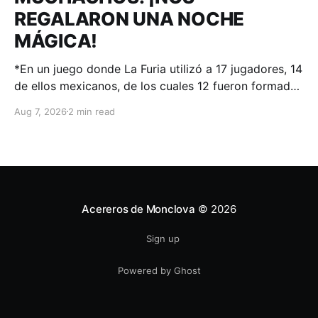
REGALARON UNA NOCHE
MÁGICA!
*En un juego donde La Furia utilizó a 17 jugadores, 14
de ellos mexicanos, de los cuales 12 fueron formados
en el sistema de desarrollo de Acereros; el
Aug 7, 2026
2 min read
#AdnACEREROS ganó en Aguascalientes.
Aguascalientes, Ags. – 06 de agosto 2026.-.
Voltereta en la novena fue la cereza de un pastel
donde
Acereros de Monclova
© 2026
Sign up
Powered by Ghost