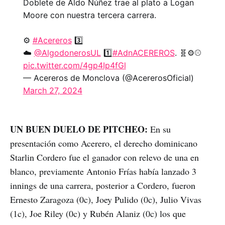
Doblete de Aldo Núñez trae al plato a Logan
Moore con nuestra tercera carrera.
⚙️
#Acereros
3️⃣
☁️
@AlgodonerosUL
1️⃣
#AdnACEREROS
. 🧬⚙️⚾
pic.twitter.com/4gp4Ip4fGl
— Acereros de Monclova (@AcererosOficial)
March 27, 2024
UN BUEN DUELO DE PITCHEO:
En su
presentación como Acerero, el derecho dominicano
Starlin Cordero fue el ganador con relevo de una en
blanco, previamente Antonio Frías había lanzado 3
innings de una carrera, posterior a Cordero, fueron
Ernesto Zaragoza (0c), Joey Pulido (0c), Julio Vivas
(1c), Joe Riley (0c) y Rubén Alaniz (0c) los que