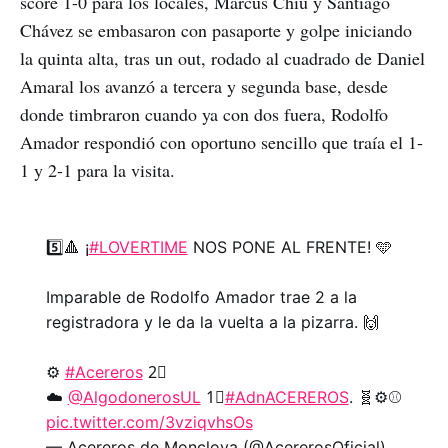
score 1-0 para los locales, Marcus Chiu y Santiago
Chávez se embasaron con pasaporte y golpe iniciando
la quinta alta, tras un out, rodado al cuadrado de Daniel
Amaral los avanzó a tercera y segunda base, desde
donde timbraron cuando ya con dos fuera, Rodolfo
Amador respondió con oportuno sencillo que traía el 1-
1 y 2-1 para la visita.
5️⃣🔺 ¡
#LOVERTIME
NOS PONE AL FRENTE! 🩵
Imparable de Rodolfo Amador trae 2 a la
registradora y le da la vuelta a la pizarra. 🙌
⚙️
#Acereros
2⃣
☁️
@AlgodonerosUL
1⃣
#AdnACEREROS
. 🧬⚙️⚾
pic.twitter.com/3vziqvhsOs
— Acereros de Monclova (@AcererosOficial)