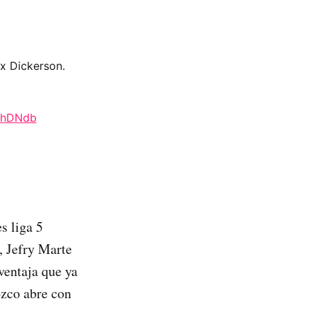
ex Dickerson.
mnhDNdb
s liga 5
, Jefry Marte
ventaja que ya
ozco abre con