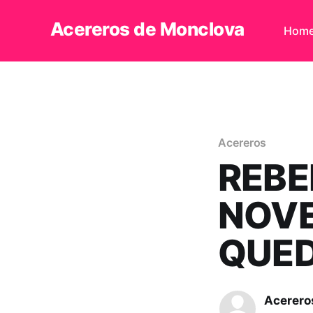
Acereros de Monclova
Hom
Acereros
REBE
NOVE
QUED
Acerero