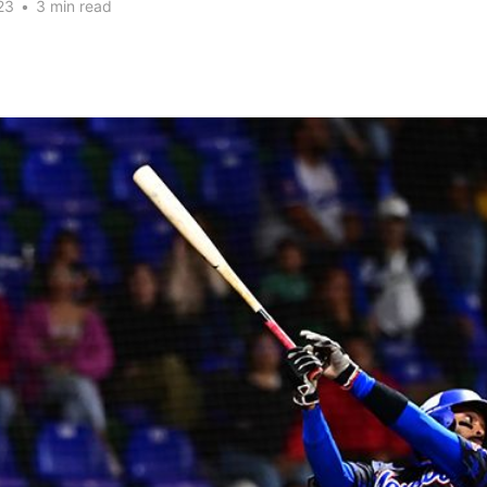
23
•
3 min read