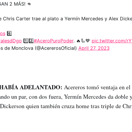
EGAN 2 MÁS! 👊
 Chris Carter trae al plato a Yermín Mercedes y Alex Dicke
ros
6️⃣
alesdDgo
1️⃣2️⃣
#AceroPuroPoder
. 🔥🦾💙
pic.twitter.com/
s de Monclova (@AcererosOficial)
April 27, 2023
E HABÍA ADELANTADO:
Acereros tomó ventaja en el
ndo un par, con dos fuera, Yermín Mercedes da doble 
 Dickerson quien también cruza home tras triple de Chri