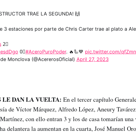
ESTRUCTOR TRAE LA SEGUNDA! 🙌
3 estaciones por parte de Chris Carter trae al plato a Al
s
2⃣
lesdDgo
0⃣
#AceroPuroPoder
. 🔥🦾💙
pic.twitter.com/qfZ
de Monclova (@AcererosOficial)
April 27, 2023
 LE DAN LA VUELTA:
En el tercer capítulo Generale
sía de Víctor Márquez, Alfredo López, Aneury Tavárez
 Martínez, con ello entran 3 y los de casa tomarían una 
cha delantera la aumentan en la cuarta, José Manuel Or