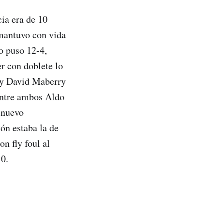
cia era de 10
 mantuvo con vida
o puso 12-4,
r con doblete lo
a y David Maberry
entre ambos Aldo
 nuevo
ión estaba la de
on fly foul al
10.