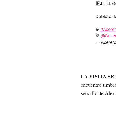
9️⃣🔺 ¡LL
Doblete de
⚙️
#Acere
🪖
@Gener
— Acerero
LA VISITA S
encuentro timbra
sencillo de Alex