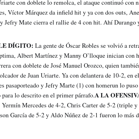
Uriarte con doblete lo remolca, el ataque continuó con 
s, Víctor Márquez da infield hit y ya con dos outs, An
y Jefry Mate cierra el rallie de 4 con hit. Ahí Durango 
LE DÍGITO:
La gente de Óscar Robles se volvió a retra
éptima, Albert Martínez y Manny O’lloque inician con h
rrera con doblete de José Manuel Orozco, quien también
olcador de Juan Uriarte. Ya con delantera de 10-2, en e
es pasaporteado y Jefry Marte (1) con homerun lo puso
A LA OFENSIV
o para lo descrito en el primer párrafo.
 Yermín Mercedes de 4-2, Chris Carter de 5-2 (triple y
son García de 5-2 y Aldo Núñez de 2-1 fueron lo más d