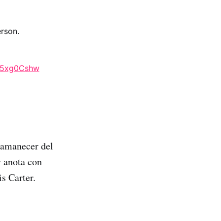
rson.
rY5xg0Cshw
 amanecer del
y anota con
s Carter.