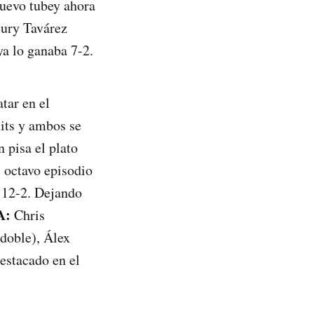
nuevo tubey ahora
eury Tavárez
ya lo ganaba 7-2.
tar en el
its y ambos se
 pisa el plato
l octavo episodio
 12-2. Dejando
A:
Chris
 doble), Álex
estacado en el