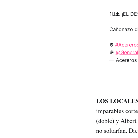
1⃣🔺 ¡EL D
Cañonazo de 
⚙️
#Acerero
🪖
@Genera
— Acereros 
LOS LOCALES
imparables corte
(doble) y Albert
no soltarían. Di