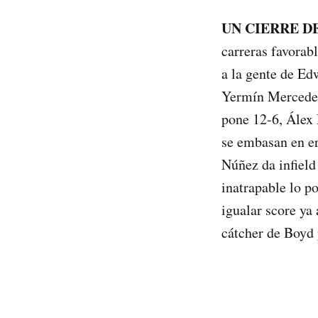
UN CIERRE D
carreras favorab
a la gente de Ed
Yermín Mercedes 
pone 12-6, Álex 
se embasan en er
Núñez da infield
inatrapable lo po
igualar score ya 
cátcher de Boyd 