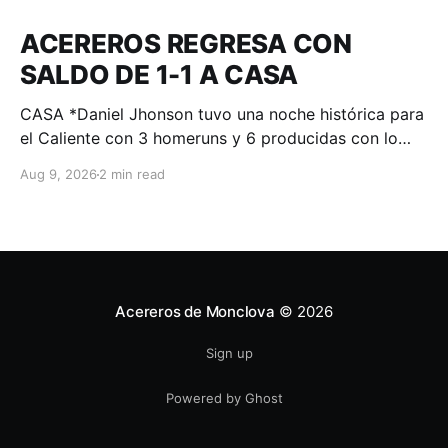
ACEREROS REGRESA CON
SALDO DE 1-1 A CASA
CASA *Daniel Jhonson tuvo una noche histórica para
el Caliente con 3 homeruns y 6 producidas con lo
que Durango empató la serie. Durango, Dgo. – 09 de
Aug 9, 2026
2 min read
agosto de 2026.- Monclova llegó a tener ventaja con
racimo de 3 en la cuarta; pero Daniel Jhonson, a
partir de ahí,
Acereros de Monclova
© 2026
Sign up
Powered by Ghost