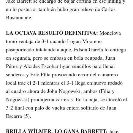
Jake Barrett se encargó de bajar cortina en ese inning y
en lo posterior también hubo gran relevo de Carlos
Bustamante.
LA OCTAVA RESULTÓ DEFINITIVA:
Monclova
tomó ventaja de 3-1 cuando Logan Moore es
pasaporteado iniciando ataque, Edson García lo entrega
en segunda, pero se embasa en bola ocupada, Juan
Pérez y Alcides Escobar ligan sencillos para llenar
senderos y Eric Filia provocando error del camarero
local trae el 2-1 mientras el 3-1 llega en nuevo rodado
al cuadro ahora de John Nogowski, ambos (Filia y
Nogowski) produjeron carreras. En la baja, se cinceló el
3-2 final con palo de vuelta entera solitario de Juan
Escarra (5).
BRILLA WÍLMER, LO GANA BARRETT:
Jake