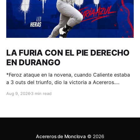
LA FURIA CON EL PIE DERECHO
EN DURANGO
*Feroz ataque en la novena, cuando Caliente estaba
a 3 outs del triunfo, dio la victoria a Acereros.
Durango, Dgo. – 208 de agosto de 2026.- A 3 outs
Aug 9, 2026
3 min read
del triunfo estaba Durango cuando inició la 9na alta,
panorama complicado pues a la loma venía el
taponero Scott Engler que
Acereros de Monclova
© 2026