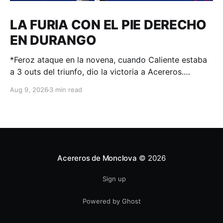
LA FURIA CON EL PIE DERECHO
EN DURANGO
*Feroz ataque en la novena, cuando Caliente estaba
a 3 outs del triunfo, dio la victoria a Acereros.
Durango, Dgo. – 208 de agosto de 2026.- A 3 outs
Aug 9, 2026
3 min read
del triunfo estaba Durango cuando inició la 9na alta,
panorama complicado pues a la loma venía el
taponero Scott Engler que
Acereros de Monclova
© 2026
Sign up
Powered by Ghost