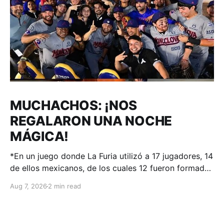
MUCHACHOS: ¡NOS
REGALARON UNA NOCHE
MÁGICA!
*En un juego donde La Furia utilizó a 17 jugadores, 14
de ellos mexicanos, de los cuales 12 fueron formados
en el sistema de desarrollo de Acereros; el
Aug 7, 2026
2 min read
#AdnACEREROS ganó en Aguascalientes.
Aguascalientes, Ags. – 06 de agosto 2026.-.
Voltereta en la novena fue la cereza de un pastel