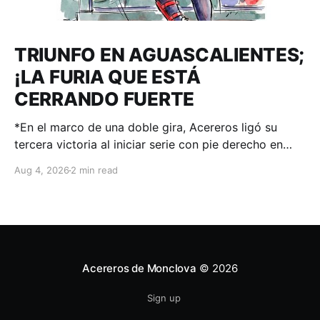
TRIUNFO EN AGUASCALIENTES;
¡LA FURIA QUE ESTÁ
CERRANDO FUERTE
*En el marco de una doble gira, Acereros ligó su
tercera victoria al iniciar serie con pie derecho en
casa de Rieleros. Aguascalientes, Ags. – 04 de
Aug 4, 2026
2 min read
agosto 2026.-. Andretty Cordero disparó
cuadrangular y en una noche de 3 imparables fue el
motor en favor de la gente de Juan
Acereros de Monclova
© 2026
Sign up