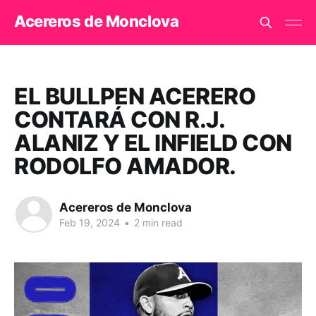
Acereros de Monclova
EL BULLPEN ACERERO
CONTARÁ CON R.J.
ALANIZ Y EL INFIELD CON
RODOLFO AMADOR.
Acereros de Monclova
Feb 19, 2024
•
2 min read