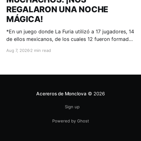
REGALARON UNA NOCHE
MÁGICA!
*En un juego donde La Furia utilizó a 17 jugadores, 14
de ellos mexicanos, de los cuales 12 fueron formados
en el sistema de desarrollo de Acereros; el
Aug 7, 2026
2 min read
#AdnACEREROS ganó en Aguascalientes.
Aguascalientes, Ags. – 06 de agosto 2026.-.
Voltereta en la novena fue la cereza de un pastel
donde
Acereros de Monclova
© 2026
Sign up
Powered by Ghost