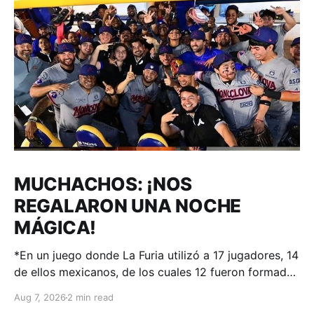
MUCHACHOS: ¡NOS
REGALARON UNA NOCHE
MÁGICA!
*En un juego donde La Furia utilizó a 17 jugadores, 14
de ellos mexicanos, de los cuales 12 fueron formados
en el sistema de desarrollo de Acereros; el
Aug 7, 2026
2 min read
#AdnACEREROS ganó en Aguascalientes.