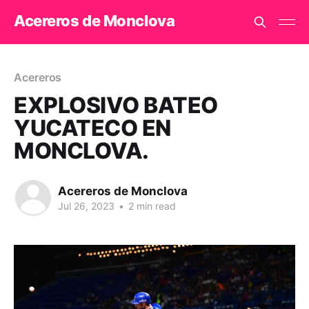
Acereros de Monclova
Acereros
EXPLOSIVO BATEO
YUCATECO EN
MONCLOVA.
Acereros de Monclova
Jul 26, 2023
•
2 min read