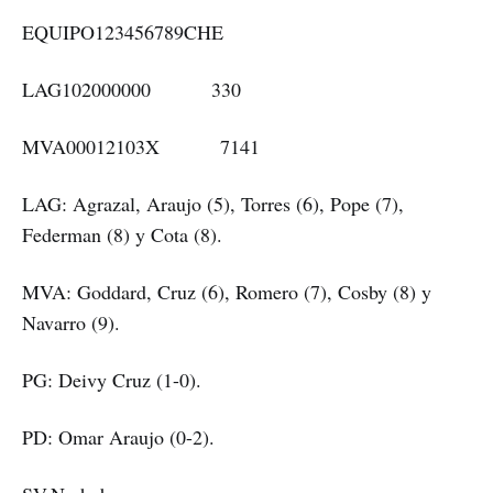
EQUIPO​​123​456​789​C​H​E
LAG​​102​000​000 3​3​0
MVA​​000​121​03X 7​14​1
LAG: Agrazal, Araujo (5), Torres (6), Pope (7),
Federman (8) y Cota (8).
MVA: Goddard, Cruz (6), Romero (7), Cosby (8) y
Navarro (9).
PG: Deivy Cruz (1-0).
PD: Omar Araujo (0-2).