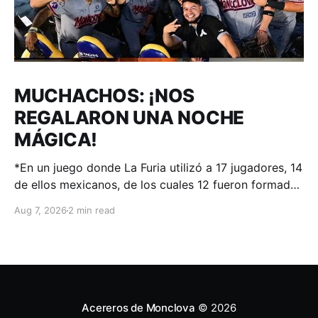
MUCHACHOS: ¡NOS
REGALARON UNA NOCHE
MÁGICA!
*En un juego donde La Furia utilizó a 17 jugadores, 14
de ellos mexicanos, de los cuales 12 fueron formados
en el sistema de desarrollo de Acereros; el
Aug 7, 2026
2 min read
#AdnACEREROS ganó en Aguascalientes.
Aguascalientes, Ags. – 06 de agosto 2026.-.
Voltereta en la novena fue la cereza de un pastel
donde
Acereros de Monclova
© 2026