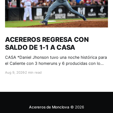
ACEREROS REGRESA CON
SALDO DE 1-1 A CASA
CASA *Daniel Jhonson tuvo una noche histórica para
el Caliente con 3 homeruns y 6 producidas con lo
que Durango empató la serie. Durango, Dgo. – 09 de
Aug 9, 2026
2 min read
agosto de 2026.- Monclova llegó a tener ventaja con
racimo de 3 en la cuarta; pero Daniel Jhonson, a
partir de ahí,
Acereros de Monclova
© 2026