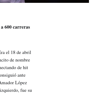
a 600 carreras
ra el 18 de abril
encito de nombre
ectando de hit
consiguió ante
, Amador López
izquierdo, fue su