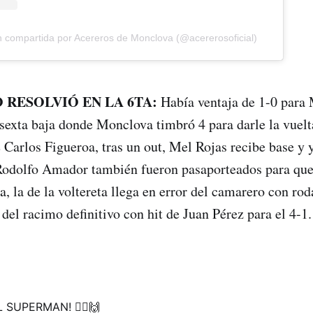
n compartida por Acereros de Monclova (@acererosoficial)
 RESOLVIÓ EN LA 6TA:
Había ventaja de 1-0 para
 sexta baja donde Monclova timbró 4 para darle la vuelta
e Carlos Figueroa, tras un out, Mel Rojas recibe base y 
odolfo Amador también fueron pasaporteados para que 
, la de la voltereta llega en error del camarero con rod
del racimo definitivo con hit de Juan Pérez para el 4-1.
SUPERMAN! 🦸‍♂️🙌