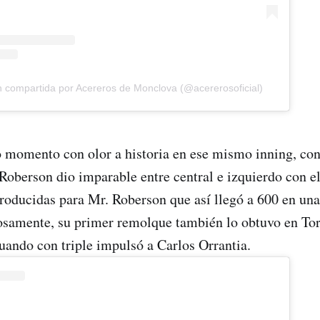
n compartida por Acereros de Monclova (@acererosoficial)
o momento con olor a historia en ese mismo inning, con
 Roberson dio imparable entre central e izquierdo con e
producidas para Mr. Roberson que así llegó a 600 en una
osamente, su primer remolque también lo obtuvo en Tor
ando con triple impulsó a Carlos Orrantia.