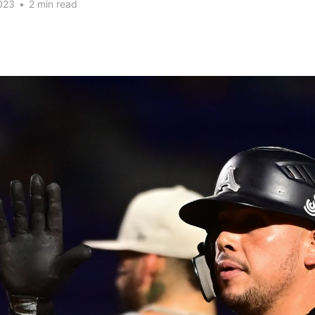
023
•
2 min read