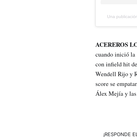
Una publicació
ACEREROS LO
cuando inició la
con infield hit d
Wendell Rijo y R
score se empatara
Álex Mejía y las 
¡RESPONDE EL 