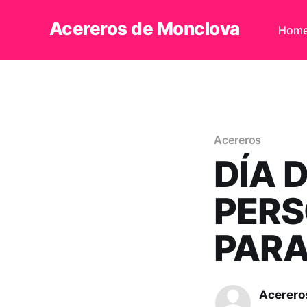
Acereros de Monclova
Hom
Acereros
DÍA 
PERS
PARA
Acerero