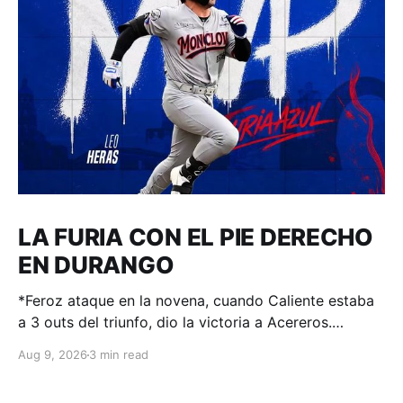
LA FURIA CON EL PIE DERECHO
EN DURANGO
*Feroz ataque en la novena, cuando Caliente estaba
a 3 outs del triunfo, dio la victoria a Acereros.
Durango, Dgo. – 208 de agosto de 2026.- A 3 outs
Aug 9, 2026
3 min read
del triunfo estaba Durango cuando inició la 9na alta,
panorama complicado pues a la loma venía el