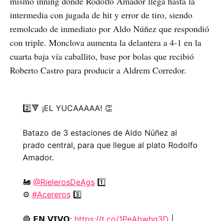
mismo inning donde Rodolfo Amador llega hasta la
intermedia con jugada de hit y error de tiro, siendo
remolcado de inmediato por Aldo Núñez que respondió
con triple. Monclova aumenta la delantera a 4-1 en la
cuarta baja vía caballito, base por bolas que recibió
Roberto Castro para producir a Aldrem Corredor.
2️⃣🔻 ¡EL YUCAAAAA! 👏
Batazo de 3 estaciones de Aldo Núñez al
prado central, para que llegue al plato Rodolfo
Amador.
🚂
@RielerosDeAgs
1️⃣
⚙️
#Acereros
3️⃣
🔴 𝗘𝗡 𝗩𝗜𝗩𝗢:
https://t.co/1PeAbwhg3D
|