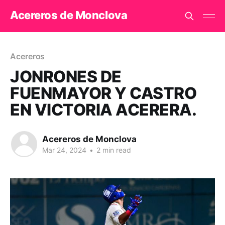
Acereros de Monclova
Acereros
JONRONES DE
FUENMAYOR Y CASTRO
EN VICTORIA ACERERA.
Acereros de Monclova
Mar 24, 2024
•
2 min read