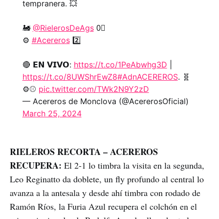
tempranera. 💥
🚂
@RielerosDeAgs
0⃣
⚙️
#Acereros
2️⃣
🔴 𝗘𝗡 𝗩𝗜𝗩𝗢:
https://t.co/1PeAbwhg3D
|
https://t.co/8UWShrEwZ8
#AdnACEREROS
. 🧬
⚙️⚾
pic.twitter.com/TWk2N9Y2zD
— Acereros de Monclova (@AcererosOficial)
March 25, 2024
RIELEROS RECORTA – ACEREROS
RECUPERA:
El 2-1 lo timbra la visita en la segunda,
Leo Reginatto da doblete, un fly profundo al central lo
avanza a la antesala y desde ahí timbra con rodado de
Ramón Ríos, la Furia Azul recupera el colchón en el