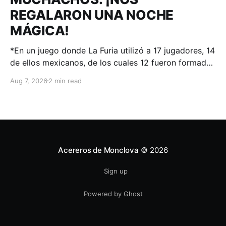
REGALARON UNA NOCHE
MÁGICA!
*En un juego donde La Furia utilizó a 17 jugadores, 14
de ellos mexicanos, de los cuales 12 fueron formados
en el sistema de desarrollo de Acereros; el
Aug 7, 2026
2 min read
#AdnACEREROS ganó en Aguascalientes.
Aguascalientes, Ags. – 06 de agosto 2026.-.
Voltereta en la novena fue la cereza de un pastel
donde
Acereros de Monclova
© 2026
Sign up
Powered by Ghost