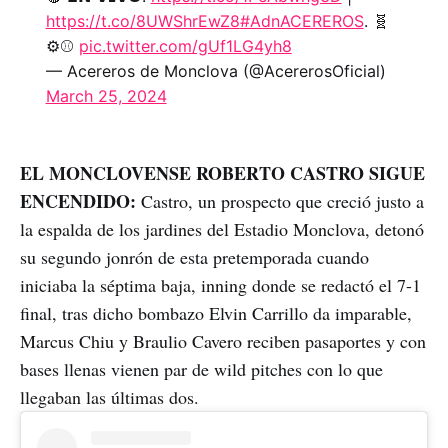
https://t.co/8UWShrEwZ8
#AdnACEREROS
. 🧬
⚙️⚾
pic.twitter.com/gUf1LG4yh8
— Acereros de Monclova (@AcererosOficial)
March 25, 2024
EL MONCLOVENSE ROBERTO CASTRO SIGUE
ENCENDIDO:
Castro, un prospecto que creció justo a
la espalda de los jardines del Estadio Monclova, detonó
su segundo jonrón de esta pretemporada cuando
iniciaba la séptima baja, inning donde se redactó el 7-1
final, tras dicho bombazo Elvin Carrillo da imparable,
Marcus Chiu y Braulio Cavero reciben pasaportes y con
bases llenas vienen par de wild pitches con lo que
llegaban las últimas dos.