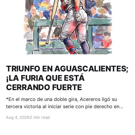
TRIUNFO EN AGUASCALIENTES;
¡LA FURIA QUE ESTÁ
CERRANDO FUERTE
*En el marco de una doble gira, Acereros ligó su
tercera victoria al iniciar serie con pie derecho en
casa de Rieleros. Aguascalientes, Ags. – 04 de
Aug 4, 2026
2 min read
agosto 2026.-. Andretty Cordero disparó
cuadrangular y en una noche de 3 imparables fue el