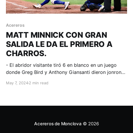
Acereros
MATT MINNICK CON GRAN
SALIDA LE DA EL PRIMERO A
CHARROS.
- El abridor visitante tiró 6 en blanco en un juego
donde Greg Bird y Anthony Giansanti dieron jonrones
espalda con espalda. - Por Monclova Addison Russell
May 7, 2024
2 min read
reapareció en lineup y se fue de 3-2. Monclova,
Coahuila; 07 de mayo. Acereros - Comunicación. Los
Charros tomaron una ventaja tempranera de
Acereros de Monclova
© 2026