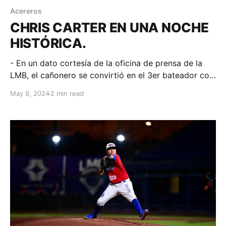
Acereros
CHRIS CARTER EN UNA NOCHE
HISTÓRICA.
- En un dato cortesía de la oficina de prensa de la
LMB, el cañonero se convirtió en el 3er bateador con
100 o más cuadrangulares en Liga Mexicana de
May 9, 2024
2 min read
Béisbol y en Grandes Ligas. Monclova, Coahuila; 09
de mayo. Acereros - Comunicación. Fue una noche
de 3 homeruns para