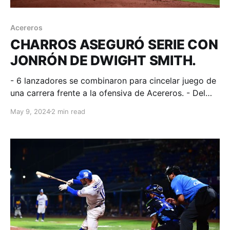
Acereros
CHARROS ASEGURÓ SERIE CON
JONRÓN DE DWIGHT SMITH.
- 6 lanzadores se combinaron para cincelar juego de
una carrera frente a la ofensiva de Acereros. - Del
lado monclovense Chris Carter conectó
May 9, 2024
2 min read
cuadrangular. Monclova, Coahuila; 08 de mayo.
Acereros - Comunicación. Monclova llegó a ligar 5
innings de par de corredores en circulación, pero el
batazo oportuno no