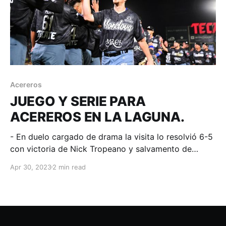
Acereros
JUEGO Y SERIE PARA
ACEREROS EN LA LAGUNA.
- En duelo cargado de drama la visita lo resolvió 6-5
con victoria de Nick Tropeano y salvamento de
Wirfin Obispo. Torreón, Coahuila; 30 de abril de
Apr 30, 2023
2 min read
2023. Acereros-Comunicación. La serie se pintó de
azul y de esta manera la gente de Edwin Rodríguez,
tras una semana de gira, regresará