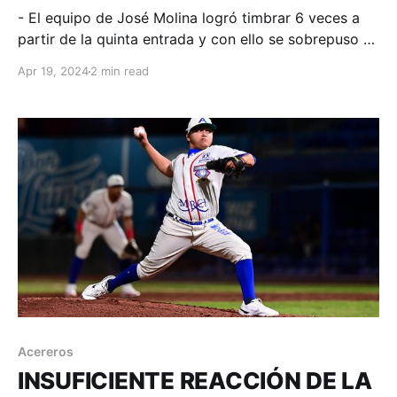
- El equipo de José Molina logró timbrar 6 veces a
partir de la quinta entrada y con ello se sobrepuso a
lo que pintaba como un buen inicio Acerero.
Apr 19, 2024
2 min read
Monclova, Coahuila; 19 de abril. Acereros -
Comunicación. Nick Torres tuvo una jornada de 3
imparables, uno de ellos jonrón
Acereros
INSUFICIENTE REACCIÓN DE LA