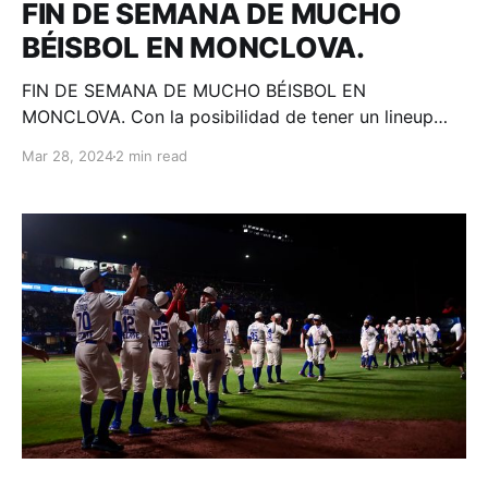
FIN DE SEMANA DE MUCHO
BÉISBOL EN MONCLOVA.
FIN DE SEMANA DE MUCHO BÉISBOL EN
MONCLOVA. Con la posibilidad de tener un lineup
completo y la primera apertura de Wílmer Ríos,
Mar 28, 2024
2 min read
Acereros de Monclova recibe a Unión Laguna y
Chihuahua este viernes, sábado y domingo.
Monclova, Coahuila; 28 de marzo. Acereros -
Comunicación. Buenas noticias para la escuadra