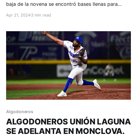
baja de la novena se encontró bases llenas para
resolverlo con elevado de sacrificio. Monclova,
Apr 21, 2024
3 min read
Coahuila; 20 de abril. Acereros - Comunicación.
Segundo walk off de la semana para la Furia Azul que
logró remontar un juego que se
Algodoneros
ALGODONEROS UNIÓN LAGUNA
SE ADELANTA EN MONCLOVA.