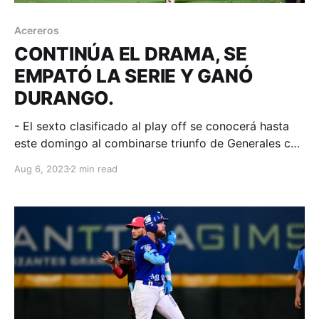
Acereros
CONTINÚA EL DRAMA, SE
EMPATÓ LA SERIE Y GANÓ
DURANGO.
- El sexto clasificado al play off se conocerá hasta
este domingo al combinarse triunfo de Generales con
descalabro Acerero en un juego de emociones.
Aug 6, 2023
2 min read
Monclova, Coahuila; 05 de agosto de 2023.
Acereros-Comunicación. Como script de película de
suspenso, el guion de la recta final del calendario en
zona norte