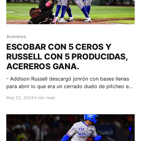
Acereros
ESCOBAR CON 5 CEROS Y
RUSSELL CON 5 PRODUCIDAS,
ACEREROS GANA.
- Addison Russell descargó jonrón con bases llenas
para abrir lo que era un cerrado duelo de pitcheo en
una noche donde Filia, Corredor y Aguilar también
May 22, 2024
3 min read
destacaron con el bate. Torreón, Coahuila; 21 de
mayo. Acereros - Comunicación. Se empató la serie
en el Parque de la Revolución de