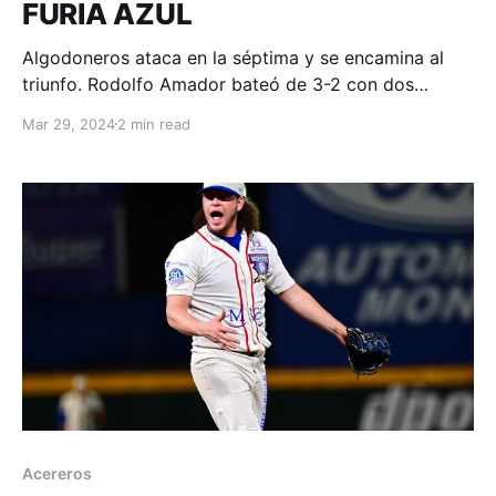
FURIA AZUL
Algodoneros ataca en la séptima y se encamina al
triunfo. Rodolfo Amador bateó de 3-2 con dos
carreras impulsadas. Monclova, Coahuila; 29 de
Mar 29, 2024
2 min read
marzo. Acereros - Comunicación. El ataque de tres
carreras que fabricaron los Acereros de Monclova en
la parte baja de la séptima entrada fue insuficiente
para darle
Acereros