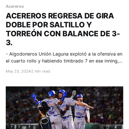
Acereros
ACEREROS REGRESA DE GIRA
DOBLE POR SALTILLO Y
TORREÓN CON BALANCE DE 3-
3.
- Algodoneros Unión Laguna explotó a la ofensiva en
el cuarto rollo y habiendo timbrado 7 en ese inning,
se enfilaron a un triunfo que les permitió quedarse
May 23, 2024
2 min read
con la serie. Torreón, Coahuila; 22 de mayo. Acereros
- Comunicación. Tercero y definitorio de serie en la
comarca lagunera donde los