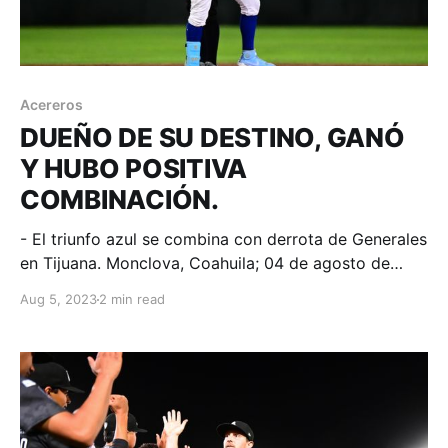
Acereros
DUEÑO DE SU DESTINO, GANÓ
Y HUBO POSITIVA
COMBINACIÓN.
- El triunfo azul se combina con derrota de Generales
en Tijuana. Monclova, Coahuila; 04 de agosto de
2023. Acereros-Comunicación. Eric Filia tuvo noche
Aug 5, 2023
2 min read
de 4 imparables, Ramón Hernández dio jonrón de 3 y
Alcides Escobar y Gilberto Galaviz contribuyeron
con un par de indiscutibles cada uno para que
Acereros