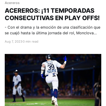
Acereros
ACEREROS: ¡11 TEMPORADAS
CONSECUTIVAS EN PLAY OFFS!
- Con el drama y la emoción de una clasificación que
se cuajó hasta la última jornada del rol, Monclova
está vivo y se enfrentará a Tecolotes en primera
Aug 7, 2023
3 min read
ronda. Monclova, Coahuila; 06 de agosto de 2023.
Acereros-Comunicación. El inicio de la cartelera
estaba resultado de confusión y caras largas