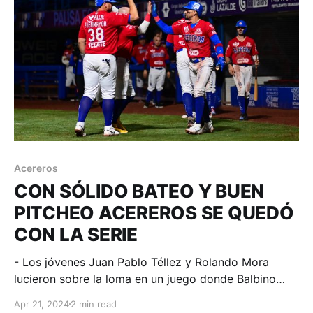
Acereros
CON SÓLIDO BATEO Y BUEN
PITCHEO ACEREROS SE QUEDÓ
CON LA SERIE
- Los jóvenes Juan Pablo Téllez y Rolando Mora
lucieron sobre la loma en un juego donde Balbino
Fuenmayor conectó 4 imparables y Ramón
Apr 21, 2024
2 min read
Hernández la volvió a botar. Monclova, Coahuila; 21