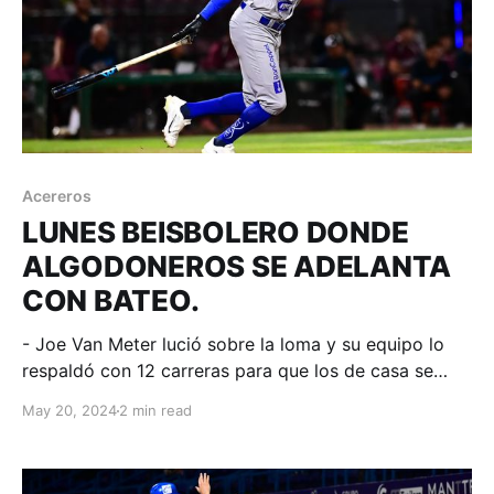
Acereros
LUNES BEISBOLERO DONDE
ALGODONEROS SE ADELANTA
CON BATEO.
- Joe Van Meter lució sobre la loma y su equipo lo
respaldó con 12 carreras para que los de casa se
quedaran con el primero, por La Furia Magneuris
May 20, 2024
2 min read
Sierra produjo las dos anotaciones. Torreón,
Coahuila; 20 de mayo. Acereros - Comunicación. El
único juego programado en la jornada