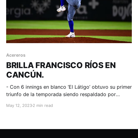
Acereros
BRILLA FRANCISCO RÍOS EN
CANCÚN.
- Con 6 innings en blanco ‘El Látigo’ obtuvo su primer
triunfo de la temporada siendo respaldado por
jonrón de Mel Rojas Jr. Cancún, Quintana Roo; 12 de
May 12, 2023
2 min read
mayo de 2023. Acereros-Comunicación. Juego de
pelota de buen pitcheo que desde temprano tomó
color en favor de los visitantes cuando Mel