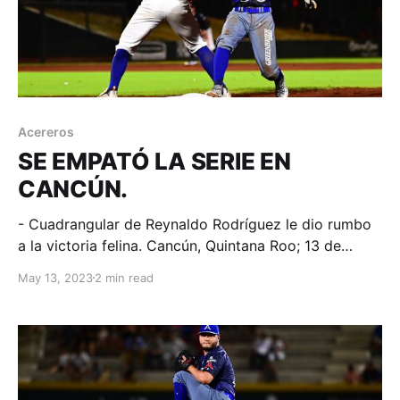
Acereros
SE EMPATÓ LA SERIE EN
CANCÚN.
- Cuadrangular de Reynaldo Rodríguez le dio rumbo
a la victoria felina. Cancún, Quintana Roo; 13 de
mayo de 2023. Acereros-Comunicación. Con el
May 13, 2023
2 min read
choque empatado a 2 carreras jugándose la cuarta
entrada; había dos outs y nadie en base cuando
Alejandro Robles recibió pasaporte y Sebastián
Lizárraga conecta de hit,