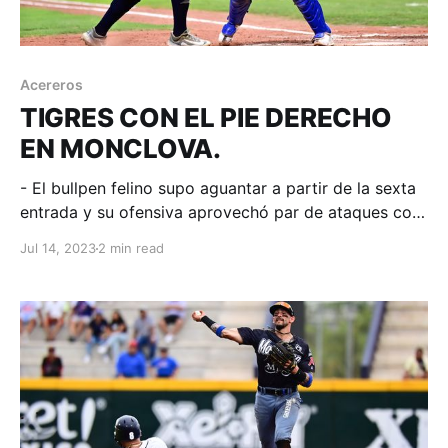
Acereros
TIGRES CON EL PIE DERECHO
EN MONCLOVA.
- El bullpen felino supo aguantar a partir de la sexta
entrada y su ofensiva aprovechó par de ataques con
2 outs para resolver el primero de serie. Monclova,
Jul 14, 2023
2 min read
Coahuila; 14 de julio de 2023. Acereros-
Comunicación. José Adames bajó la cortina cuando
Acereros tenía en posición de anotar la del