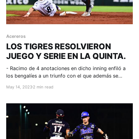
Acereros
LOS TIGRES RESOLVIERON
JUEGO Y SERIE EN LA QUINTA.
- Racimo de 4 anotaciones en dicho inning enfiló a
los bengalíes a un triunfo con el que además se
quedaron con el compromiso serial. Cancún,
May 14, 2023
2 min read
Quintana Roo; 14 de mayo de 2023. Acereros-
Comunicación. Un buen duelo entre los abridores que
llegó cero a cero a la quinta baja donde