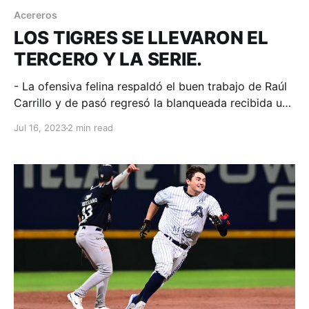
Acereros
LOS TIGRES SE LLEVARON EL
TERCERO Y LA SERIE.
- La ofensiva felina respaldó el buen trabajo de Raúl
Carrillo y de pasó regresó la blanqueada recibida un
día antes. Monclova, Coahuila; 16 de julio de 2023.
Jul 16, 2023
2 min read
Acereros-Comunicación. En el choque de los, en este
momento, poseedores del último boleto disponible
para play offs en cada zona, los quintanarroenses