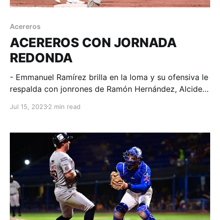
Acereros
ACEREROS CON JORNADA
REDONDA
- Emmanuel Ramírez brilla en la loma y su ofensiva le
respalda con jonrones de Ramón Hernández, Alcides
Escobar, Clint Coulter y grand slam de campo de
Jul 15, 2023
2 min read
Aldo Núñez con lo que se empate la serie. Monclova,
Coahuila; 15 de julio de 2023. Acereros-
Comunicación. 15-0 fue el marcador con el