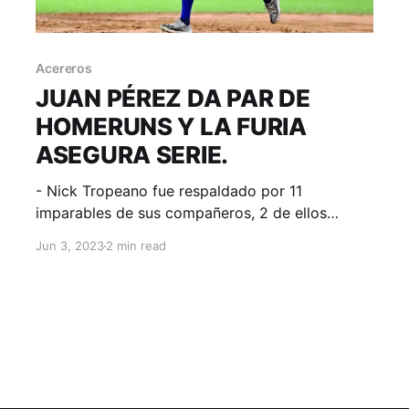
Acereros
JUAN PÉREZ DA PAR DE
HOMERUNS Y LA FURIA
ASEGURA SERIE.
- Nick Tropeano fue respaldado por 11
imparables de sus compañeros, 2 de ellos
jonrones de Pérez y Acereros ganó en Veracruz.
Jun 3, 2023
2 min read
Boca del Río, Veracruz; 3 de junio de 2023.
Acereros-Comunicación. El duelo de pitcheo
prevaleció hasta el sexto rollo, ahí, la visita
timbró 5 y se enfiló al