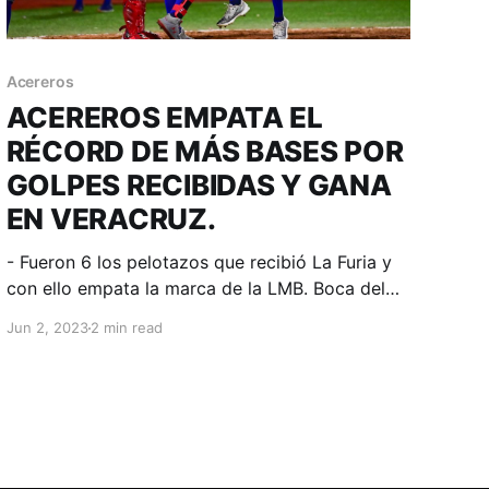
Acereros
ACEREROS EMPATA EL
RÉCORD DE MÁS BASES POR
GOLPES RECIBIDAS Y GANA
EN VERACRUZ.
- Fueron 6 los pelotazos que recibió La Furia y
con ello empata la marca de la LMB. Boca del
Río, Veracruz; 2 de junio de 2023. Acereros-
Jun 2, 2023
2 min read
Comunicación. Era el 28 de julio de 2013
cuando en Monterrey, los Sultanes fueron
golpeados 6 veces por el pitcheo de Pericos de