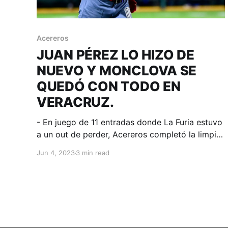
Acereros
JUAN PÉREZ LO HIZO DE
NUEVO Y MONCLOVA SE
QUEDÓ CON TODO EN
VERACRUZ.
- En juego de 11 entradas donde La Furia estuvo
a un out de perder, Acereros completó la limpia
en territorio jarocho y de paso liga 4 triunfos.
Jun 4, 2023
3 min read
Boca del Río, Veracruz; 4 de junio de 2023.
Acereros-Comunicación. Novena entrada, dos
outs, Logan Moore corriendo en primera y El
Águila