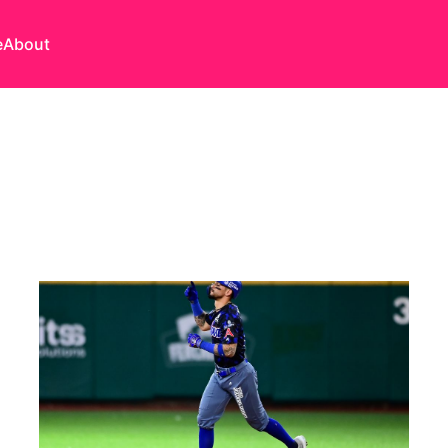
e
About