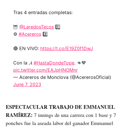
Tras 4 entradas completas:
🦉
@LaredosTecos
1️⃣
⚙️
#Acereros
2️⃣
🔴 EN VIVO:
https://t.co/E19Z0f1DwJ
Con la 𝓐
#HastaDondeTope
. 👊💙
pic.twitter.com/EAJpHNOMnr
— Acereros de Monclova (@AcererosOficial)
June 7, 2023
ESPECTACULAR TRABAJO DE EMMANUEL
RAMÍREZ:
7 innings de una carrera con 1 base y 7
ponches fue la aseada labor del ganador Emmanuel