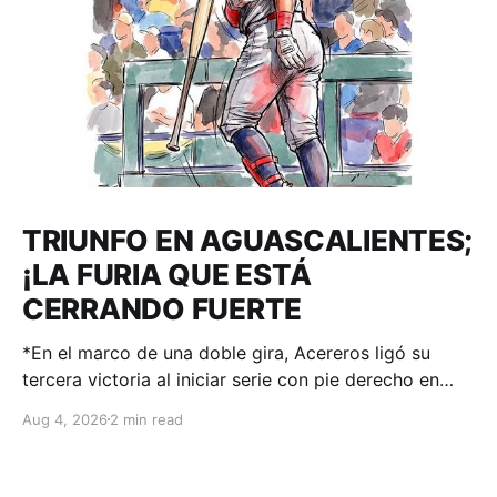
TRIUNFO EN AGUASCALIENTES;
¡LA FURIA QUE ESTÁ
CERRANDO FUERTE
*En el marco de una doble gira, Acereros ligó su
tercera victoria al iniciar serie con pie derecho en
casa de Rieleros. Aguascalientes, Ags. – 04 de
Aug 4, 2026
2 min read
agosto 2026.-. Andretty Cordero disparó
cuadrangular y en una noche de 3 imparables fue el
motor en favor de la gente de Juan