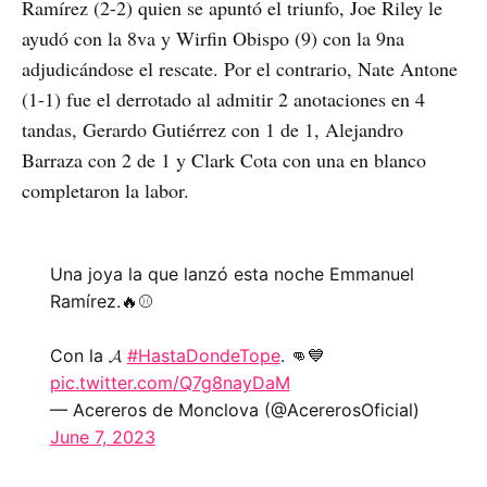
Ramírez (2-2) quien se apuntó el triunfo, Joe Riley le
ayudó con la 8va y Wirfin Obispo (9) con la 9na
adjudicándose el rescate. Por el contrario, Nate Antone
(1-1) fue el derrotado al admitir 2 anotaciones en 4
tandas, Gerardo Gutiérrez con 1 de 1, Alejandro
Barraza con 2 de 1 y Clark Cota con una en blanco
completaron la labor.
Una joya la que lanzó esta noche Emmanuel
Ramírez.🔥⚾️
Con la 𝓐
#HastaDondeTope
. 👊💙
pic.twitter.com/Q7g8nayDaM
— Acereros de Monclova (@AcererosOficial)
June 7, 2023