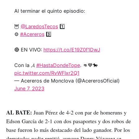
Al terminar el quinto episodio:
🦉
@LaredosTecos
1️⃣
⚙️
#Acereros
3️⃣
🔴 EN VIVO:
https://t.co/E19Z0f1DwJ
Con la 𝓐
#HastaDondeTope
. 👊💙🐎
pic.twitter.com/RvWFIxr2Q1
— Acereros de Monclova (@AcererosOficial)
June 7, 2023
AL BATE:
Juan Pérez de 4-2 con par de homeruns y
Edson García de 2-1 con dos pasaportes y dos robos de
base fueron lo más destacado del lado ganador. Por los
derrotados nadie repitió, aunque Danry Vázquez se