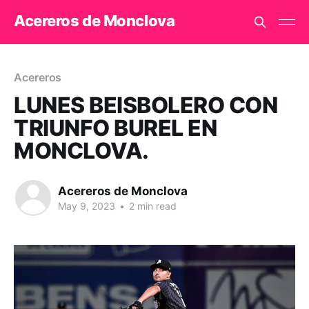
Acereros de Monclova
Acereros
LUNES BEISBOLERO CON
TRIUNFO BUREL EN
MONCLOVA.
Acereros de Monclova
May 9, 2023
•
2 min read