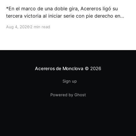
*En el marco de una doble gira, Acereros ligó su
tercera victoria al iniciar serie con pie derecho en
casa de Rieleros. Aguascalientes, Ags. – 04 de
Aug 4, 2026
2 min read
agosto 2026.-. Andretty Cordero disparó
cuadrangular y en una noche de 3 imparables fue el
motor en favor de la gente de Juan
Acereros de Monclova
© 2026
Sign up
Powered by Ghost