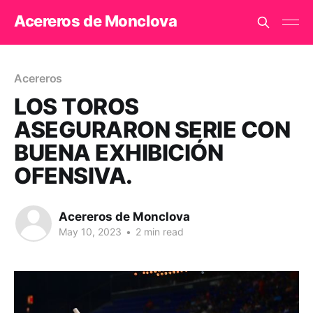
Acereros de Monclova
Acereros
LOS TOROS
ASEGURARON SERIE CON
BUENA EXHIBICIÓN
OFENSIVA.
Acereros de Monclova
May 10, 2023
•
2 min read