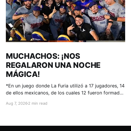
MUCHACHOS: ¡NOS
REGALARON UNA NOCHE
MÁGICA!
*En un juego donde La Furia utilizó a 17 jugadores, 14
de ellos mexicanos, de los cuales 12 fueron formados
en el sistema de desarrollo de Acereros; el
Aug 7, 2026
2 min read
#AdnACEREROS ganó en Aguascalientes.
Aguascalientes, Ags. – 06 de agosto 2026.-.
Voltereta en la novena fue la cereza de un pastel
donde