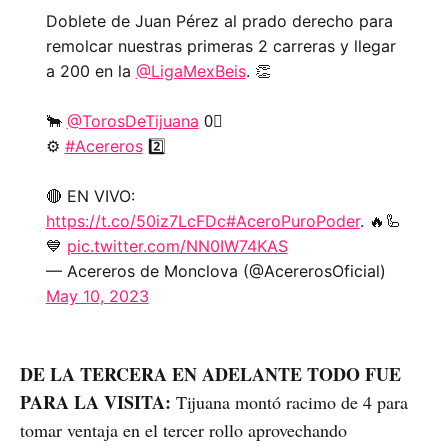
Doblete de Juan Pérez al prado derecho para
remolcar nuestras primeras 2 carreras y llegar
a 200 en la
@LigaMexBeis
. 👏
🐂
@TorosDeTijuana
0⃣
⚙️
#Acereros
2️⃣
🔴 EN VIVO:
https://t.co/50iz7LcFDc
#AceroPuroPoder
. 🔥🦾
💙
pic.twitter.com/NN0IW74KAS
— Acereros de Monclova (@AcererosOficial)
May 10, 2023
DE LA TERCERA EN ADELANTE TODO FUE
PARA LA VISITA:
Tijuana montó racimo de 4 para
tomar ventaja en el tercer rollo aprovechando