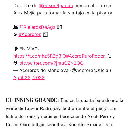
Doblete de
@edson9garcia
manda al plato a
Álex Mejía para tomar la ventaja en la pizarra.
🚂
@RielerosDeAgs
0⃣
⚙️
#Acereros
1️⃣
🔴 EN VIVO:
https://t.co/nhz5R2g3lO
#AceroPuroPoder
. 🦾
💙
pic.twitter.com/7jmuQZN2QQ
— Acereros de Monclova (@AcererosOficial)
April 22, 2023
EL INNING GRANDE:
Fue en la cuarta baja donde la
gente de Edwin Rodríguez le dio rumbo al juego, ahí
había dos outs y nadie en base cuando Noah Perio y
Edson García ligan sencillos, Rodolfo Amador con