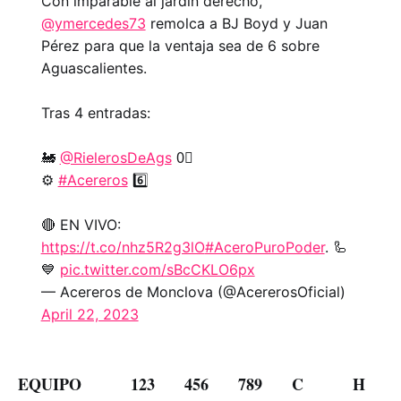
Con imparable al jardín derecho,
@ymercedes73
remolca a BJ Boyd y Juan
Pérez para que la ventaja sea de 6 sobre
Aguascalientes.
Tras 4 entradas:
🚂
@RielerosDeAgs
0⃣
⚙️
#Acereros
6️⃣
🔴 EN VIVO:
https://t.co/nhz5R2g3lO
#AceroPuroPoder
. 🦾
💙
pic.twitter.com/sBcCKLO6px
— Acereros de Monclova (@AcererosOficial)
April 22, 2023
EQUIPO 123 456 789 C H