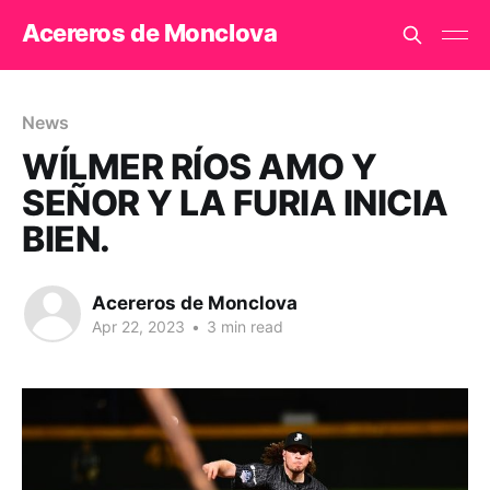
Acereros de Monclova
News
WÍLMER RÍOS AMO Y
SEÑOR Y LA FURIA INICIA
BIEN.
Acereros de Monclova
Apr 22, 2023
•
3 min read