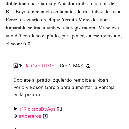
doble trae una, García y Amador timbran con hit de
B.J. Boyd quien ancla en la antesala tras tubey de Juan
Pérez; escenario en el que Yermín Mercedes con
imparable se trae a ambos a la registradora. Monclova
anotó 5 en dicho capítulo, para poner, en ese momento,
el score 6-0.
4️⃣🔻 ¡
#LOVERTIME
TRAE 2 MÁS! 👏
Doblete al prado izquierdo remolca a Noah
Perio y Edson García para aumentar la ventaja
en la pizarra.
🚂
@RielerosDeAgs
0⃣
⚙️
#Acereros
3️⃣