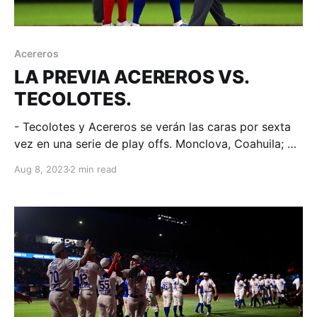
Acereros
LA PREVIA ACEREROS VS.
TECOLOTES.
- Tecolotes y Acereros se verán las caras por sexta
vez en una serie de play offs. Monclova, Coahuila; 08
de agosto de 2023. Acereros-Comunicación. El
Aug 8, 2023
2 min read
actual calendario tuvo 9 juegos entre Tecolotes y
Acereros; quienes ahora coincidirán por sexta vez en
una ronda de post temporada, eso y más