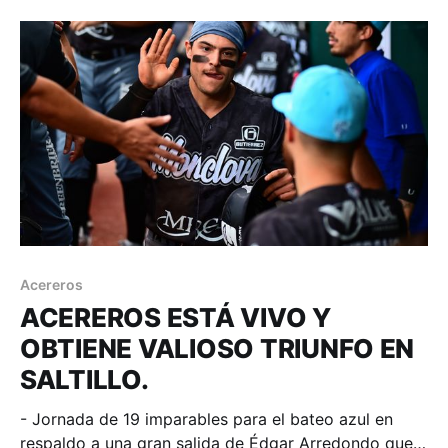
Comunicación. 3 cuadrangulares conectaron los
visitantes y con ello, Yucatán amarró su boleto a
post
Acereros
ACEREROS ESTÁ VIVO Y
OBTIENE VALIOSO TRIUNFO EN
SALTILLO.
- Jornada de 19 imparables para el bateo azul en
respaldo a una gran salida de Édgar Arredondo que