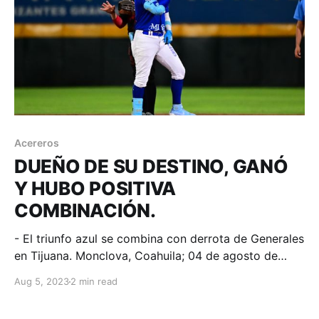
Acereros
DUEÑO DE SU DESTINO, GANÓ
Y HUBO POSITIVA
COMBINACIÓN.
- El triunfo azul se combina con derrota de Generales
en Tijuana. Monclova, Coahuila; 04 de agosto de
2023. Acereros-Comunicación. Eric Filia tuvo noche
Aug 5, 2023
2 min read
de 4 imparables, Ramón Hernández dio jonrón de 3 y
Alcides Escobar y Gilberto Galaviz contribuyeron