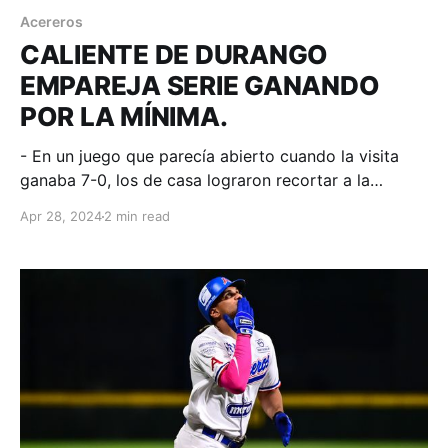
Acereros
CALIENTE DE DURANGO
EMPAREJA SERIE GANANDO
POR LA MÍNIMA.
- En un juego que parecía abierto cuando la visita
ganaba 7-0, los de casa lograron recortar a la
mínima, pero la reacción no alcanzó. Monclova,
Apr 28, 2024
2 min read
Coahuila; 27 de abril. Acereros - Comunicación.
Caliente de Durango nuevamente madrugó y en sus
primeros 5 chances ya ganaban 7-0, Acereros de
Monclova