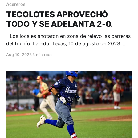
Acereros
TECOLOTES APROVECHÓ
TODO Y SE ADELANTA 2-0.
- Los locales anotaron en zona de relevo las carreras
del triunfo. Laredo, Texas; 10 de agosto de 2023.
Acereros-Comunicación. Se jugaba la novena, el
Aug 10, 2023
3 min read
juego lo ganaba Tecolotes 7-6, había bases llenas
con solo un out, rodado para doble play acabó con
la esperanza visitante y fue así como