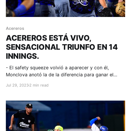
Acereros
ACEREROS ESTÁ VIVO,
SENSACIONAL TRIUNFO EN 14
INNINGS.
- El safety squeeze volvió a aparecer y con él,
Monclova anotó la de la diferencia para ganar el
primero de la serie en Tijuana. Tijuana, Baja
Jul 29, 2023
2 min read
California; 28 de julio de 2023. Acereros-
Comunicación. Enorme duelo monticular entre
abridores y relevistas nos regalaron Acereros y Toros
en el arranque de