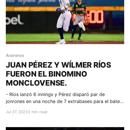
Acereros
JUAN PÉREZ Y WÍLMER RÍOS
FUERON EL BINOMINO
MONCLOVENSE.
- Ríos lanzó 6 innings y Pérez disparó par de
jonrones en una noche de 7 extrabases para el bateo
azul que regresa a mapa de post temporada.
Jul 27, 2023
2 min read
Monclova, Coahuila; 26 de julio de 2023. Acereros-
Comunicación. La Furia Azul continúa peleando
fuerte por un lugar en play offs y en