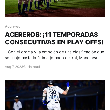
Acereros
ACEREROS: ¡11 TEMPORADAS
CONSECUTIVAS EN PLAY OFFS!
- Con el drama y la emoción de una clasificación que
se cuajó hasta la última jornada del rol, Monclova
está vivo y se enfrentará a Tecolotes en primera
Aug 7, 2023
3 min read
ronda. Monclova, Coahuila; 06 de agosto de 2023.
Acereros-Comunicación. El inicio de la cartelera
estaba resultado de confusión y caras largas