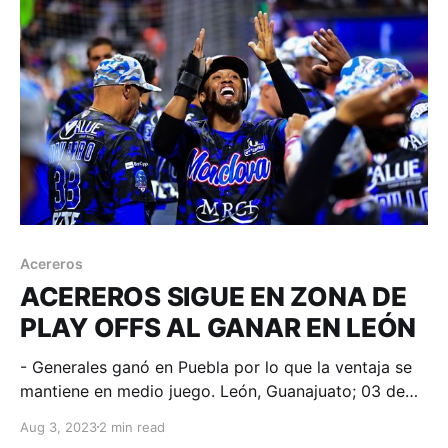
con un par de indiscutibles cada uno para que
Acereros
Acereros
ACEREROS SIGUE EN ZONA DE
PLAY OFFS AL GANAR EN LEÓN
- Generales ganó en Puebla por lo que la ventaja se
mantiene en medio juego. León, Guanajuato; 03 de
agosto de 2023. Acereros-Comunicación. Jornada
Aug 3, 2023
2 min read
de 17 imparables para el bateo azul; entre ellos,