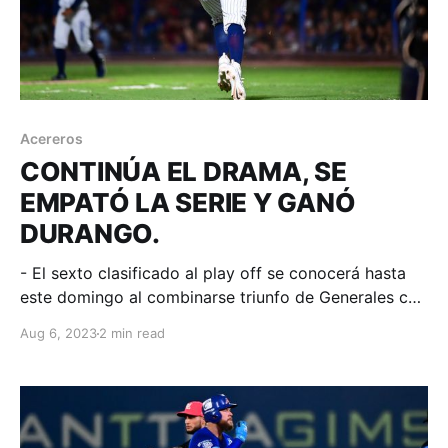
Acereros
CONTINÚA EL DRAMA, SE
EMPATÓ LA SERIE Y GANÓ
DURANGO.
- El sexto clasificado al play off se conocerá hasta
este domingo al combinarse triunfo de Generales con
descalabro Acerero en un juego de emociones.
Aug 6, 2023
2 min read
Monclova, Coahuila; 05 de agosto de 2023.
Acereros-Comunicación. Como script de película de
suspenso, el guion de la recta final del calendario en
zona norte