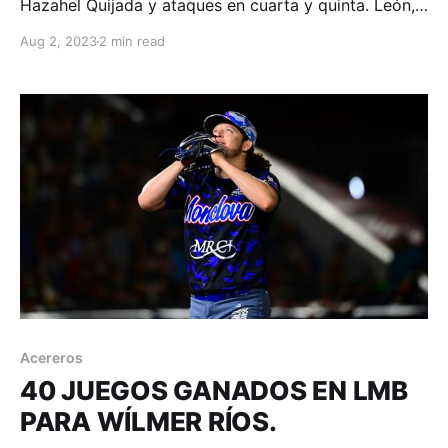
Hazahel Quijada y ataques en cuarta y quinta. León,
Guanajuato; 02 de agosto de 2023. Acereros-
Aug 2, 2023
2 min read
Comunicación. 2 innings anotando fueron suficientes
para que los Bravos se impusieran 4-2, duelo de
pitcheo en el que los dueños del Domingo Santana
logran emparejar
Acereros
40 JUEGOS GANADOS EN LMB
PARA WÍLMER RÍOS.