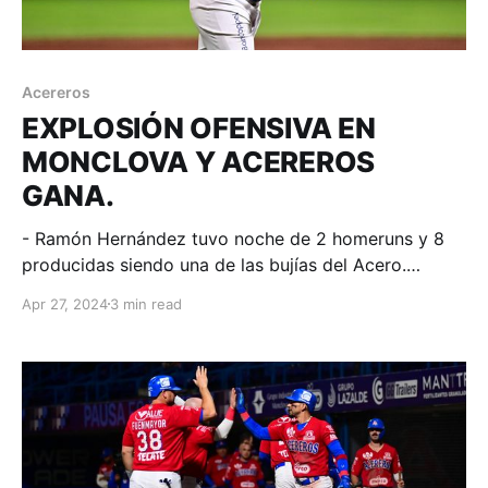
Acereros
EXPLOSIÓN OFENSIVA EN
MONCLOVA Y ACEREROS
GANA.
- Ramón Hernández tuvo noche de 2 homeruns y 8
producidas siendo una de las bujías del Acero.
Monclova, Coahuila; 26 de abril. Acereros -
Apr 27, 2024
3 min read
Comunicación. Ramón Hernández tuvo una jornada
mágica, Balbino Fuenmayor llegó a 600 imparables
en LMB, Juan Pérez ligó juegos dando cuadrangular y
Acereros ganó 19-7