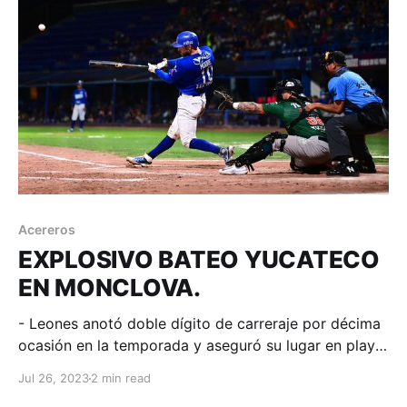
Acereros
EXPLOSIVO BATEO YUCATECO
EN MONCLOVA.
- Leones anotó doble dígito de carreraje por décima
ocasión en la temporada y aseguró su lugar en play
offs. Acereros sigue peleando un lugar en zona norte.
Jul 26, 2023
2 min read
Monclova, Coahuila; 25 de julio de 2023. Acereros-