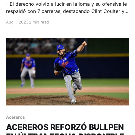
- El derecho volvió a lucir en la loma y su ofensiva le
respaldó con 7 carreras, destacando Clint Coulter y
Alcides Escobar con noche de 3 imparables cada
Aug 1, 2023
2 min read
uno. León, Guanajuato; 01 de agosto de 2023.
Acereros-Comunicación. Alcides Escobar y Clint
Coulter dispararon 3 indiscutibles cada uno, entre
ellos,
Acereros
ACEREROS REFORZÓ BULLPEN