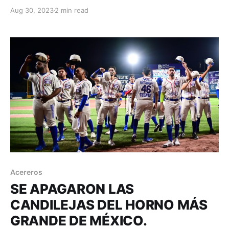
exitoso paso con La Furia Azul, el regiomontano
Aug 30, 2023
2 min read
Rojas Villarreal es anunciado como el nuevo timonel
del Acero. Monclova, Coahuila; 30 de agosto de
2023. Acereros-Comunicación. Los trabajos de
planeación y proyección para
Acereros
SE APAGARON LAS
CANDILEJAS DEL HORNO MÁS
GRANDE DE MÉXICO.