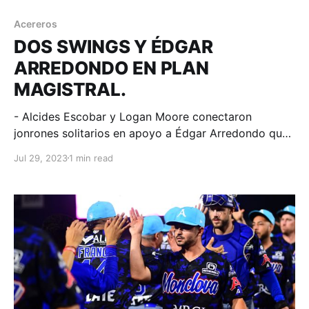
Acereros
DOS SWINGS Y ÉDGAR
ARREDONDO EN PLAN
MAGISTRAL.
- Alcides Escobar y Logan Moore conectaron
jonrones solitarios en apoyo a Édgar Arredondo que
colgó 7 ceros en la victoria acerera. Tijuana, Baja
Jul 29, 2023
1 min read
California; 29 de julio de 2023. Acereros-
Comunicación. Con drama concluyó el segundo de la
serie en la frontera, los Toros tenían la del empate en
segunda