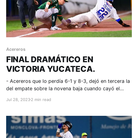
Acereros
FINAL DRAMÁTICO EN
VICTORIA YUCATECA.
- Acereros que lo perdía 6-1 y 8-3, dejó en tercera la
del empate sobre la novena baja cuando cayó el
último out del encuentro. Monclova, Coahuila; 27 de
Jul 28, 2023
2 min read
julio de 2023. Acereros-Comunicación. Con el
marcador 8-6, iniciamos con la 9na baja y ya con dos
outs Logan Moore da