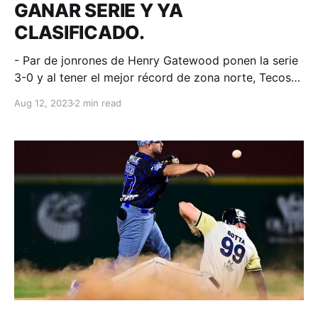
GANAR SERIE Y YA
CLASIFICADO.
- Par de jonrones de Henry Gatewood ponen la serie
3-0 y al tener el mejor récord de zona norte, Tecos
asegura clasificación aun de perder 4 seguidos.
Aug 12, 2023
2 min read
Monclova, Coahuila; 12 de agosto de 2023.
Acereros-Comunicación. Hubo drama entre octava y
novena donde en una Acereros tuvo con bases llenas