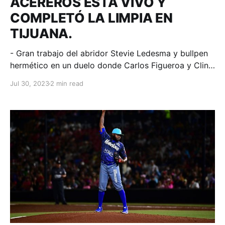
ACEREROS ESTÁ VIVO Y
COMPLETÓ LA LIMPIA EN
TIJUANA.
- Gran trabajo del abridor Stevie Ledesma y bullpen
hermético en un duelo donde Carlos Figueroa y Clint
Coulter conectaron 4 imparables cada uno. Tijuana,
Jul 30, 2023
2 min read
Baja California; 30 de julio de 2023. Acereros-
Comunicación. Fue una serie de emociones la que en
la frontera nos regalaron visitantes y locales, la cual