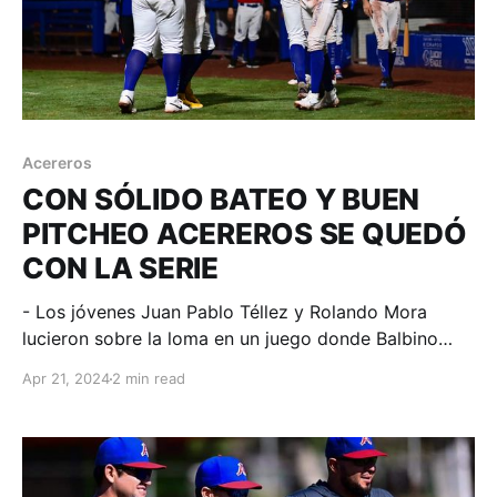
Acereros
CON SÓLIDO BATEO Y BUEN
PITCHEO ACEREROS SE QUEDÓ
CON LA SERIE
- Los jóvenes Juan Pablo Téllez y Rolando Mora
lucieron sobre la loma en un juego donde Balbino
Fuenmayor conectó 4 imparables y Ramón
Apr 21, 2024
2 min read
Hernández la volvió a botar. Monclova, Coahuila; 21
de abril. Acereros - Comunicación. Los Acereros de
Monclova tuvieron una semana de 4 victorias y
ganaron las