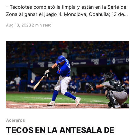
- Tecolotes completó la limpia y están en la Serie de
Zona al ganar el juego 4. Monclova, Coahuila; 13 de
agosto de 2023. Acereros-Comunicación. Alejandro
Aug 13, 2023
2 min read
Barraza colgó un cero del tamaño de Tamaulipas y
Texas en la quinta baja; ahí, el guaymense había
entrado con corredores en 3ra y
Acereros
TECOS EN LA ANTESALA DE