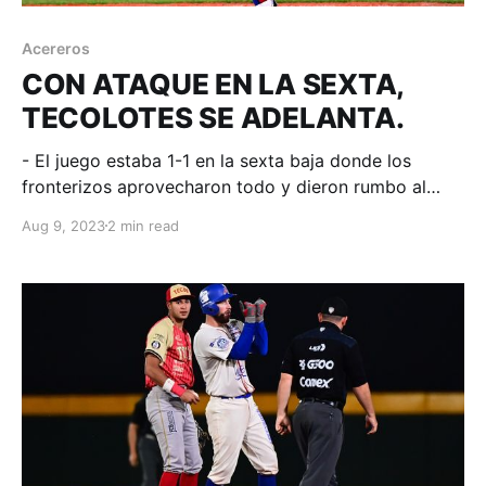
Acereros
CON ATAQUE EN LA SEXTA,
TECOLOTES SE ADELANTA.
- El juego estaba 1-1 en la sexta baja donde los
fronterizos aprovecharon todo y dieron rumbo al
encuentro. Nuevo Laredo, Tamaulipas; 09 de agosto
Aug 9, 2023
2 min read
de 2023. Acereros-Comunicación. Brandon Brennan
supo aguantar los constantes ataques del bateo
Acerero limitando a la ofensiva de La Furia a solo una
carrera y