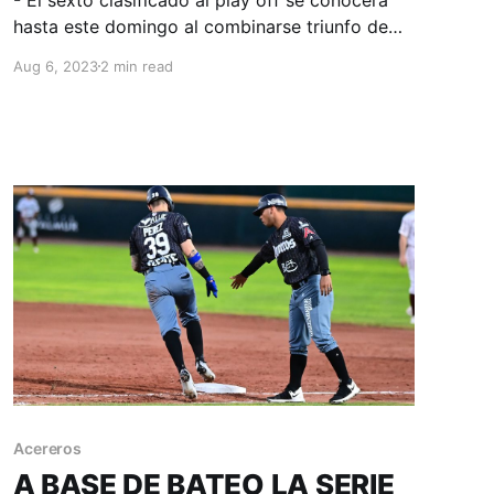
hasta este domingo al combinarse triunfo de
Generales con descalabro Acerero en un juego
Aug 6, 2023
2 min read
de emociones. Monclova, Coahuila; 05 de
agosto de 2023. Acereros-Comunicación.
Como script de película de suspenso, el guion
de la recta final del calendario en zona norte
Acereros
A BASE DE BATEO LA SERIE