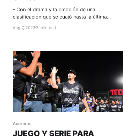
- Con el drama y la emoción de una
clasificación que se cuajó hasta la última
jornada del rol, Monclova está vivo y se
Aug 7, 2023
3 min read
enfrentará a Tecolotes en primera ronda.
Monclova, Coahuila; 06 de agosto de 2023.
Acereros-Comunicación. El inicio de la
cartelera estaba resultado de confusión y caras
largas
Acereros
JUEGO Y SERIE PARA