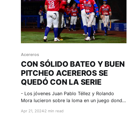
Acereros
CON SÓLIDO BATEO Y BUEN
PITCHEO ACEREROS SE
QUEDÓ CON LA SERIE
- Los jóvenes Juan Pablo Téllez y Rolando
Mora lucieron sobre la loma en un juego donde
Balbino Fuenmayor conectó 4 imparables y
Apr 21, 2024
2 min read
Ramón Hernández la volvió a botar. Monclova,
Coahuila; 21 de abril. Acereros - Comunicación.
Los Acereros de Monclova tuvieron una