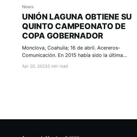
News
UNIÓN LAGUNA OBTIENE SU
QUINTO CAMPEONATO DE
COPA GOBERNADOR
Monclova, Coahuila; 16 de abril. Acereros-
Comunicación. En 2015 había sido la última
ocasión en la que el Unión Laguna de Torreón
Apr 20, 2023
2 min read
ganó el cetro del tradicional evento de
pretemporada; en aquel entonces lo hicieron en
Nueva Rosita imponiéndose 3-0 en la final a
una selección de la Liga del Norte