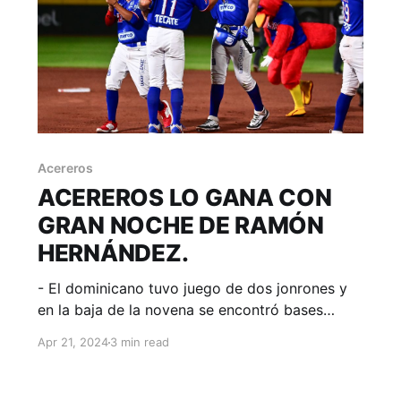
Acereros
ACEREROS LO GANA CON
GRAN NOCHE DE RAMÓN
HERNÁNDEZ.
- El dominicano tuvo juego de dos jonrones y
en la baja de la novena se encontró bases
llenas para resolverlo con elevado de sacrificio.
Apr 21, 2024
3 min read
Monclova, Coahuila; 20 de abril. Acereros -
Comunicación. Segundo walk off de la semana
para la Furia Azul que logró remontar un juego