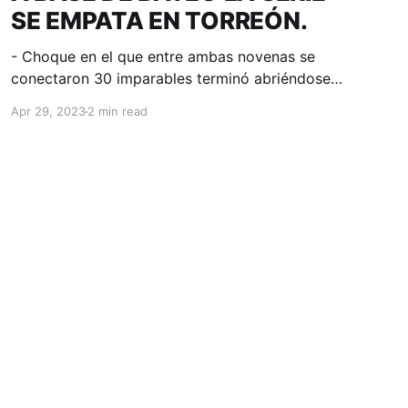
SE EMPATA EN TORREÓN.
- Choque en el que entre ambas novenas se
conectaron 30 imparables terminó abriéndose
en favor de los dueños del Parque Revolución. -
Apr 29, 2023
2 min read
Elvin Carrillo, prospecto azul, debutó en LMB.
Torreón, Coahuila; 29 de abril de 2023.
Acereros-Comunicación. La gente de Ramón
Orantes anotó en 7 de 8 tandas a