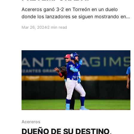
Acereros ganó 3-2 en Torreón en un duelo
donde los lanzadores se siguen mostrando en
buena forma de cara al inicio de rol regular.
Mar 26, 2024
2 min read
Torreón, Coahuila; 26 de marzo. Acereros -
Comunicación. Después de ganar en casa
sábado y domingo frente a Rieleros de
Aguascalientes, Acereros continuó su
preparación previa
Acereros
DUEÑO DE SU DESTINO,