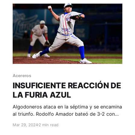
que se
Acereros
INSUFICIENTE REACCIÓN DE
LA FURIA AZUL
Algodoneros ataca en la séptima y se encamina
al triunfo. Rodolfo Amador bateó de 3-2 con
dos carreras impulsadas. Monclova, Coahuila;
Mar 29, 2024
2 min read
29 de marzo. Acereros - Comunicación. El