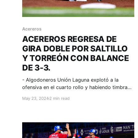
Acereros
ACEREROS REGRESA DE
GIRA DOBLE POR SALTILLO
Y TORREÓN CON BALANCE
DE 3-3.
- Algodoneros Unión Laguna explotó a la
ofensiva en el cuarto rollo y habiendo timbrado
7 en ese inning, se enfilaron a un triunfo que les
May 23, 2024
2 min read
permitió quedarse con la serie. Torreón,
Coahuila; 22 de mayo. Acereros -
Comunicación. Tercero y definitorio de serie en
la comarca lagunera donde los