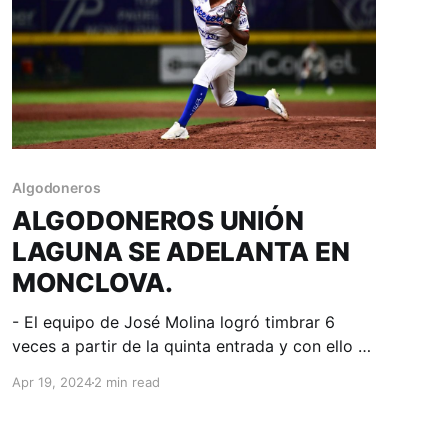
Algodoneros
ALGODONEROS UNIÓN
LAGUNA SE ADELANTA EN
MONCLOVA.
- El equipo de José Molina logró timbrar 6
veces a partir de la quinta entrada y con ello se
sobrepuso a lo que pintaba como un buen
Apr 19, 2024
2 min read
inicio Acerero. Monclova, Coahuila; 19 de abril.
Acereros - Comunicación. Nick Torres tuvo una
jornada de 3 imparables, uno de ellos jonrón