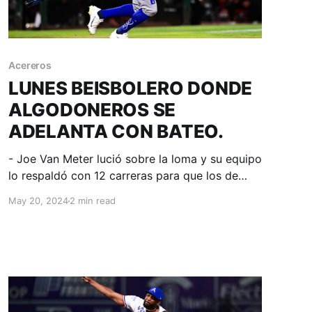
Acereros
LUNES BEISBOLERO DONDE
ALGODONEROS SE
ADELANTA CON BATEO.
- Joe Van Meter lució sobre la loma y su equipo
lo respaldó con 12 carreras para que los de
casa se quedaran con el primero, por La Furia
May 20, 2024
2 min read
Magneuris Sierra produjo las dos anotaciones.
Torreón, Coahuila; 20 de mayo. Acereros -
Comunicación. El único juego programado en la
jornada