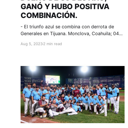
GANÓ Y HUBO POSITIVA
COMBINACIÓN.
- El triunfo azul se combina con derrota de
Generales en Tijuana. Monclova, Coahuila; 04
de agosto de 2023. Acereros-Comunicación.
Aug 5, 2023
2 min read
Eric Filia tuvo noche de 4 imparables, Ramón
Hernández dio jonrón de 3 y Alcides Escobar y
Gilberto Galaviz contribuyeron con un par de
indiscutibles cada uno para que Acereros