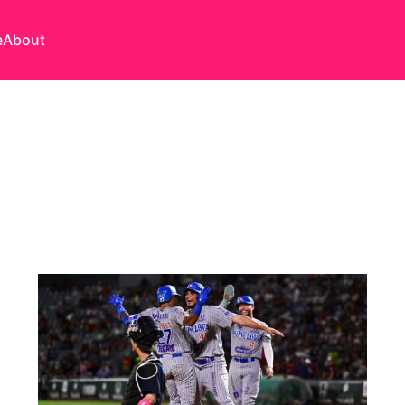
e
About