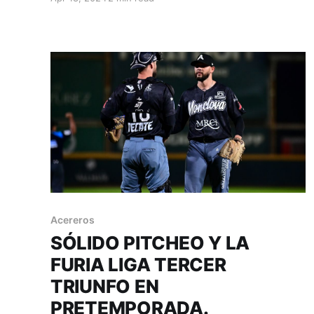
décima. Monclova, Coahuila; 17 de abril.
Acereros - Comunicación. Inició la novena
tanda con marcador 3-2 favorable a los de
casa, pero no
Acereros
SÓLIDO PITCHEO Y LA
FURIA LIGA TERCER
TRIUNFO EN
PRETEMPORADA.