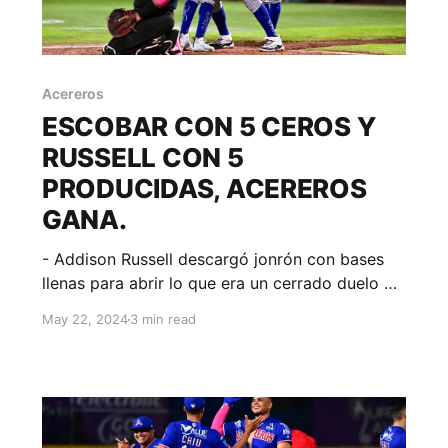
Acereros
ESCOBAR CON 5 CEROS Y
RUSSELL CON 5
PRODUCIDAS, ACEREROS
GANA.
- Addison Russell descargó jonrón con bases
llenas para abrir lo que era un cerrado duelo de
pitcheo en una noche donde Filia, Corredor y
May 22, 2024
3 min read
Aguilar también destacaron con el bate.
Torreón, Coahuila; 21 de mayo. Acereros -
Comunicación. Se empató la serie en el Parque
de la Revolución de