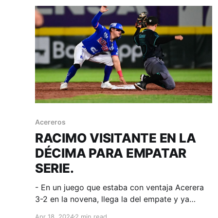
semana de 4 victorias y ganaron las
Acereros
RACIMO VISITANTE EN LA
DÉCIMA PARA EMPATAR
SERIE.
- En un juego que estaba con ventaja Acerera
3-2 en la novena, llega la del empate y ya
sobre extra innings Saltillo timbra 6 en la
Apr 18, 2024
2 min read