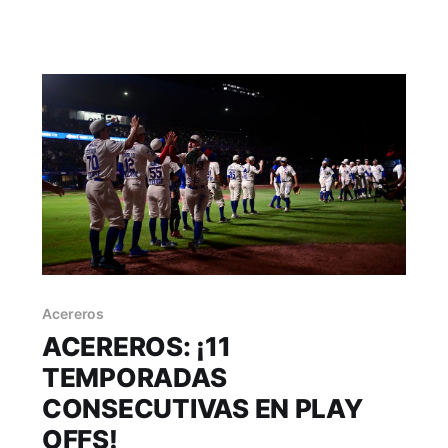
ataque de tres carreras que fabricaron los
Acereros de Monclova en la parte baja de la
séptima entrada fue insuficiente para darle
Acereros
ACEREROS: ¡11
TEMPORADAS
CONSECUTIVAS EN PLAY
OFFS!