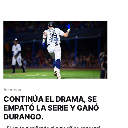
Unión Laguna y Chihuahua este viernes, sábado
y domingo. Monclova, Coahuila; 28 de marzo.
Acereros - Comunicación. Buenas noticias para
la escuadra
Acereros
CONTINÚA EL DRAMA, SE
EMPATÓ LA SERIE Y GANÓ
DURANGO.
- El sexto clasificado al play off se conocerá