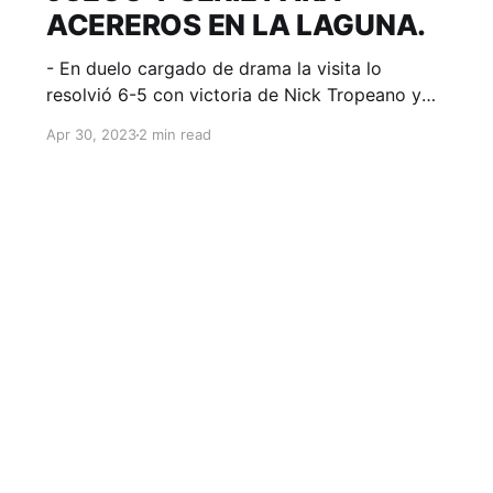
ACEREROS EN LA LAGUNA.
- En duelo cargado de drama la visita lo
resolvió 6-5 con victoria de Nick Tropeano y
salvamento de Wirfin Obispo. Torreón,
Apr 30, 2023
2 min read
Coahuila; 30 de abril de 2023. Acereros-
Comunicación. La serie se pintó de azul y de
esta manera la gente de Edwin Rodríguez, tras
una semana de gira, regresará