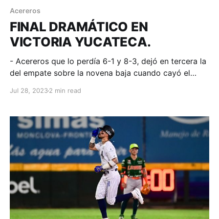
Acereros
FINAL DRAMÁTICO EN
VICTORIA YUCATECA.
- Acereros que lo perdía 6-1 y 8-3, dejó en tercera la
del empate sobre la novena baja cuando cayó el
último out del encuentro. Monclova, Coahuila; 27 de
Jul 28, 2023
2 min read
julio de 2023. Acereros-Comunicación. Con el
marcador 8-6, iniciamos con la 9na baja y ya con dos
outs Logan Moore da