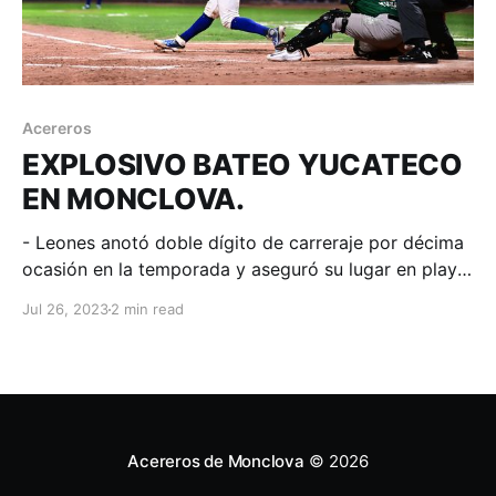
Acereros
EXPLOSIVO BATEO YUCATECO
EN MONCLOVA.
- Leones anotó doble dígito de carreraje por décima
ocasión en la temporada y aseguró su lugar en play
offs. Acereros sigue peleando un lugar en zona norte.
Jul 26, 2023
2 min read
Monclova, Coahuila; 25 de julio de 2023. Acereros-
Comunicación. 3 cuadrangulares conectaron los
visitantes y con ello, Yucatán amarró su boleto a
post
Acereros de Monclova
© 2026