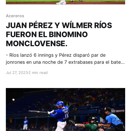
Acereros
JUAN PÉREZ Y WÍLMER RÍOS
FUERON EL BINOMINO
MONCLOVENSE.
- Ríos lanzó 6 innings y Pérez disparó par de
jonrones en una noche de 7 extrabases para el bateo
azul que regresa a mapa de post temporada.
Jul 27, 2023
2 min read
Monclova, Coahuila; 26 de julio de 2023. Acereros-
Comunicación. La Furia Azul continúa peleando
fuerte por un lugar en play offs y en