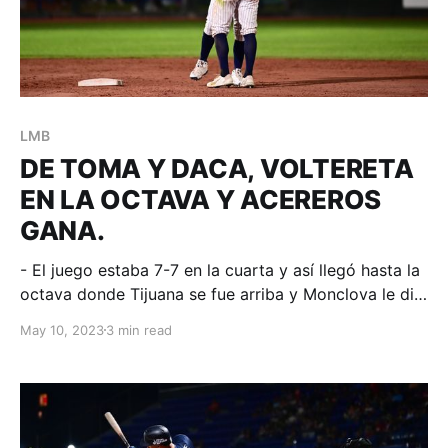
LMB
DE TOMA Y DACA, VOLTERETA
EN LA OCTAVA Y ACEREROS
GANA.
- El juego estaba 7-7 en la cuarta y así llegó hasta la
octava donde Tijuana se fue arriba y Monclova le dio
la vuelta en la parte de baja. Monclova, Coahuila; 10
May 10, 2023
3 min read
de mayo de 2023. Acereros-Comunicación. Las
emociones van incluidas cuando Toros y Acereros
coinciden en un terreno