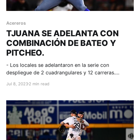
Acereros
TJUANA SE ADELANTA CON
COMBINACIÓN DE BATEO Y
PITCHEO.
- Los locales se adelantaron en la serie con
despliegue de 2 cuadrangulares y 12 carreras.
Tijuana, Baja California; 08 de julio de 2023.
Jul 8, 2023
2 min read
Acereros-Comunicación. La gente de Homar Rojas
anotó en la primera entrada, tras ello ya no volverían
a pisar el plato hasta la quinta, pero a partir