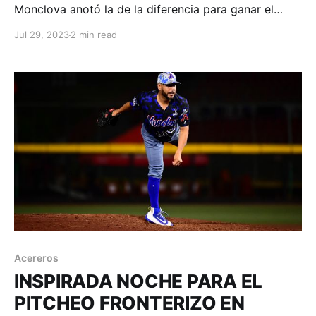
Monclova anotó la de la diferencia para ganar el
primero de la serie en Tijuana. Tijuana, Baja
Jul 29, 2023
2 min read
California; 28 de julio de 2023. Acereros-
Comunicación. Enorme duelo monticular entre
abridores y relevistas nos regalaron Acereros y Toros
en el arranque de
Acereros
INSPIRADA NOCHE PARA EL
PITCHEO FRONTERIZO EN