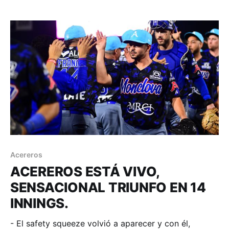
Comunicación. Con drama concluyó el segundo de la
serie en la frontera, los Toros tenían la del empate en
segunda
Acereros
ACEREROS ESTÁ VIVO,
SENSACIONAL TRIUNFO EN 14
INNINGS.
- El safety squeeze volvió a aparecer y con él,