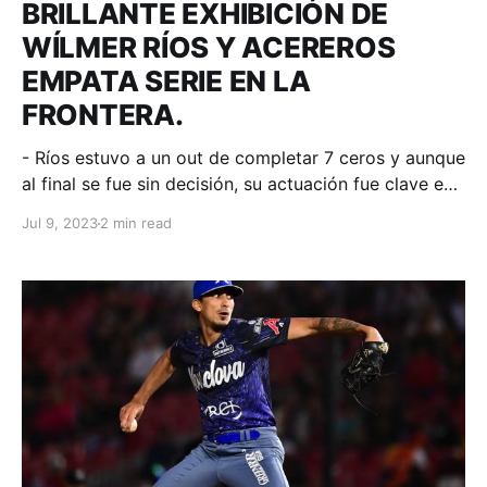
BRILLANTE EXHIBICIÓN DE
WÍLMER RÍOS Y ACEREROS
EMPATA SERIE EN LA
FRONTERA.
- Ríos estuvo a un out de completar 7 ceros y aunque
al final se fue sin decisión, su actuación fue clave en
el triunfo azul donde hubo jonrón de Logan Moore.
Jul 9, 2023
2 min read
Tijuana, Baja California; 09 de julio de 2023.
Acereros-Comunicación. Jorge Luis Loredo se
estrenó como timonel Acerero en