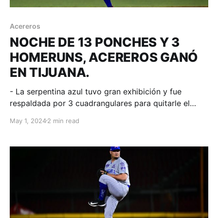
Acereros
NOCHE DE 13 PONCHES Y 3
HOMERUNS, ACEREROS GANÓ
EN TIJUANA.
- La serpentina azul tuvo gran exhibición y fue
respaldada por 3 cuadrangulares para quitarle el
invicto en casa a Toros de Tijuana. Tijuana, Baja
May 1, 2024
2 min read
California; 30 de abril. Acereros - Comunicación.
Acereros logra empatar serie en la frontera con gran
exhibición de Zac Grotz durante los primeros cuatro
capítulos