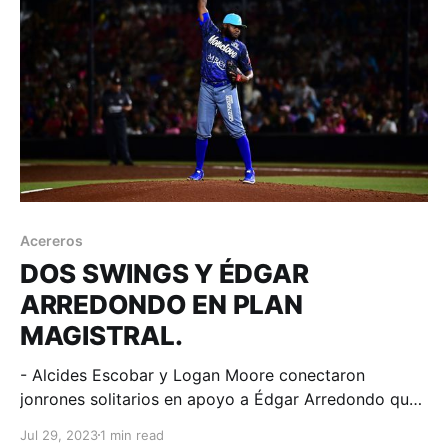
Acereros
DOS SWINGS Y ÉDGAR
ARREDONDO EN PLAN
MAGISTRAL.
- Alcides Escobar y Logan Moore conectaron
jonrones solitarios en apoyo a Édgar Arredondo que
colgó 7 ceros en la victoria acerera. Tijuana, Baja
Jul 29, 2023
1 min read
California; 29 de julio de 2023. Acereros-