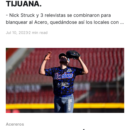
TIJUANA.
- Nick Struck y 3 relevistas se combinaron para
blanquear al Acero, quedándose así los locales con el
3ro. de la serie. Tijuana, Baja California; 10 de julio de
Jul 10, 2023
2 min read
2023. Acereros-Comunicación. El pitcheo astado
tuvo una jornada mágica en la que La Furia no logró
pisar el pentágono generando solo
Acereros