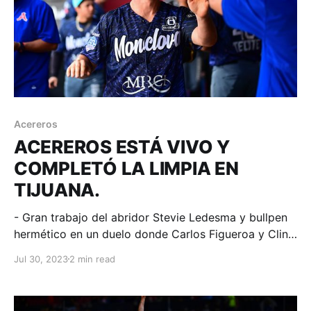
Acereros
ACEREROS ESTÁ VIVO Y
COMPLETÓ LA LIMPIA EN
TIJUANA.
- Gran trabajo del abridor Stevie Ledesma y bullpen
hermético en un duelo donde Carlos Figueroa y Clint
Coulter conectaron 4 imparables cada uno. Tijuana,
Jul 30, 2023
2 min read
Baja California; 30 de julio de 2023. Acereros-
Comunicación. Fue una serie de emociones la que en
la frontera nos regalaron visitantes y locales, la cual