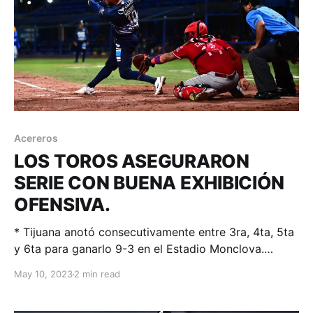
Acereros
LOS TOROS ASEGURARON
SERIE CON BUENA EXHIBICIÓN
OFENSIVA.
* Tijuana anotó consecutivamente entre 3ra, 4ta, 5ta
y 6ta para ganarlo 9-3 en el Estadio Monclova.
Monclova, Coahuila; 09 de mayo de 2023. Acereros-
May 10, 2023
2 min read
Comunicación. Nick Struck fue respaldado de nueva
cuenta por un lineup que supo construir 9 carreras y