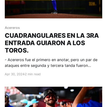
Acereros
CUADRANGULARES EN LA 3RA
ENTRADA GUIARON A LOS
TOROS.
- Acereros fue el primero en anotar, pero un par de
ataques entre segunda y tercera tanda fueron
suficientes en el respaldo al pitcheo fronterizo.
Apr 30, 2024
2 min read
Tijuana, Baja California; 29 de abril. Acereros -
Comunicación. Los Toros de Tijuana mantuvieron el
invicto como local en esta campaña al ganar 8-3 el