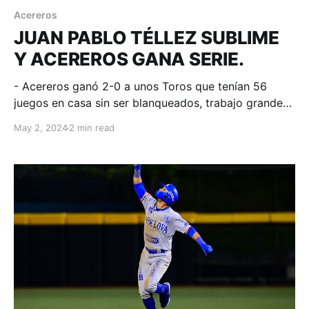
Acereros
JUAN PABLO TÉLLEZ SUBLIME
Y ACEREROS GANA SERIE.
- Acereros ganó 2-0 a unos Toros que tenían 56
juegos en casa sin ser blanqueados, trabajo grande
de Juan Pablo Téllez en un juego donde Logan
May 2, 2024
2 min read
Moore conectó cuadrangular. Tijuana, Baja California;
01 de mayo. Acereros - Comunicación. Fue el 24 de
julio de 2022 la última ocasión en