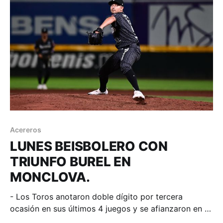
que logró venir de atrás tras tempranera ventaja azul,
así,
Acereros
LUNES BEISBOLERO CON
TRIUNFO BUREL EN
MONCLOVA.
- Los Toros anotaron doble dígito por tercera
ocasión en sus últimos 4 juegos y se afianzaron en el
liderato colectivo de jonrones al disparar 4.